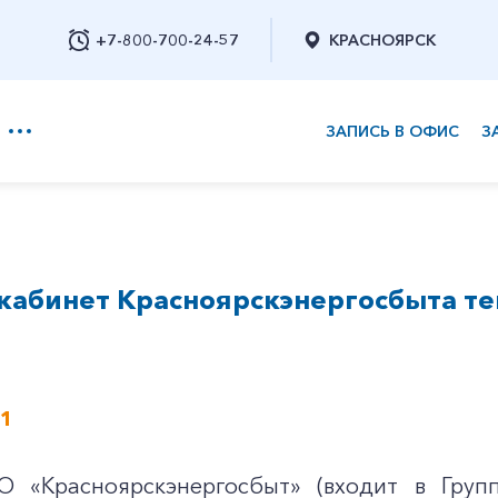
+7-800-700-24-57
КРАСНОЯРСК
ЗАПИСЬ В ОФИС
З
+7-800-700-24-57
кабинет Красноярскэнергосбыта те
Заказать обратный звонок
21
 «Красноярскэнергосбыт» (входит в Групп