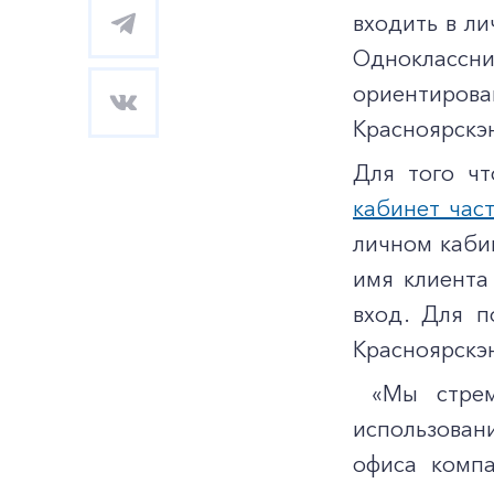
входить в ли
Одноклассни
ориентиров
Красноярскэн
Для того чт
кабинет час
личном каби
имя клиента
вход. Для п
Красноярскэн
«Мы стреми
использован
офиса комп