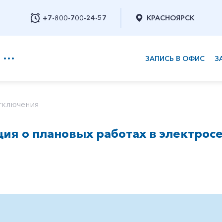
+7-800-700-24-57
КРАСНОЯРСК
ЗАПИСЬ В ОФИС
З
+7-800-700-24-57
тключения
я о плановых работах в электросе
Заказать обратный звонок