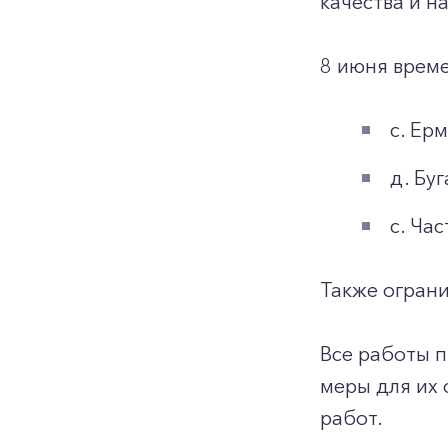
качества и 
8 июня време
с. Ер
д. Бу
с. Ча
Также огран
Все работы 
меры для их
работ.