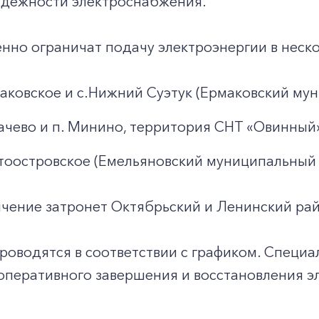
надежности электроснабжения.
нно ограничат подачу электроэнергии в неско
маковское и с.Нижний Суэтук (Ермаковский му
гачево и п. Минино, территория СНТ «Овинный»
стоостровское (Емельяновский муниципальный 
ичение затронет Октябрьский и Ленинский ра
проводятся в соответствии с графиком. Спец
 оперативного завершения и восстановления 